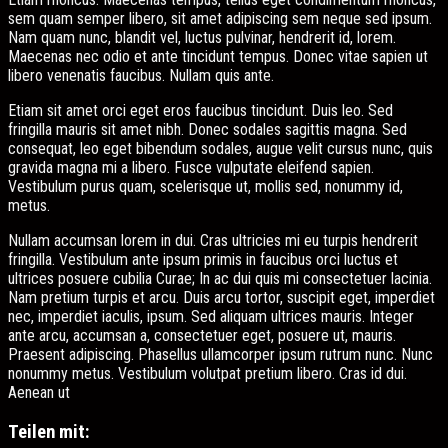
sem quam semper libero, sit amet adipiscing sem neque sed ipsum.
Nam quam nunc, blandit vel, luctus pulvinar, hendrerit id, lorem.
Maecenas nec odio et ante tincidunt tempus. Donec vitae sapien ut
libero venenatis faucibus. Nullam quis ante.
Etiam sit amet orci eget eros faucibus tincidunt. Duis leo. Sed
fringilla mauris sit amet nibh. Donec sodales sagittis magna. Sed
consequat, leo eget bibendum sodales, augue velit cursus nunc, quis
gravida magna mi a libero. Fusce vulputate eleifend sapien.
Vestibulum purus quam, scelerisque ut, mollis sed, nonummy id,
metus.
Nullam accumsan lorem in dui. Cras ultricies mi eu turpis hendrerit
fringilla. Vestibulum ante ipsum primis in faucibus orci luctus et
ultrices posuere cubilia Curae; In ac dui quis mi consectetuer lacinia.
Nam pretium turpis et arcu. Duis arcu tortor, suscipit eget, imperdiet
nec, imperdiet iaculis, ipsum. Sed aliquam ultrices mauris. Integer
ante arcu, accumsan a, consectetuer eget, posuere ut, mauris.
Praesent adipiscing. Phasellus ullamcorper ipsum rutrum nunc. Nunc
nonummy metus. Vestibulum volutpat pretium libero. Cras id dui.
Aenean ut
Teilen mit: