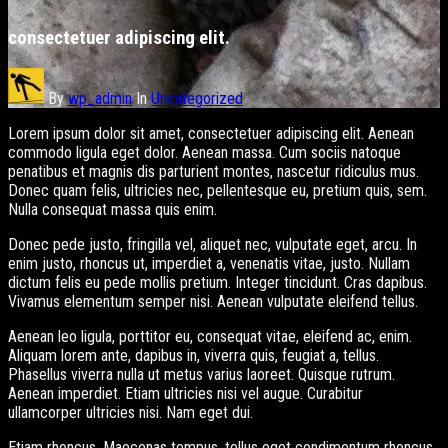
consectetuer adipiscing elit.
By
wp_admin
In
Uncategorized
Lorem ipsum dolor sit amet, consectetuer adipiscing elit. Aenean
commodo ligula eget dolor. Aenean massa. Cum sociis natoque
penatibus et magnis dis parturient montes, nascetur ridiculus mus.
Donec quam felis, ultricies nec, pellentesque eu, pretium quis, sem.
Nulla consequat massa quis enim.
Donec pede justo, fringilla vel, aliquet nec, vulputate eget, arcu. In
enim justo, rhoncus ut, imperdiet a, venenatis vitae, justo. Nullam
dictum felis eu pede mollis pretium. Integer tincidunt. Cras dapibus.
Vivamus elementum semper nisi. Aenean vulputate eleifend tellus.
Aenean leo ligula, porttitor eu, consequat vitae, eleifend ac, enim.
Aliquam lorem ante, dapibus in, viverra quis, feugiat a, tellus.
Phasellus viverra nulla ut metus varius laoreet. Quisque rutrum.
Aenean imperdiet. Etiam ultricies nisi vel augue. Curabitur
ullamcorper ultricies nisi. Nam eget dui.
Etiam rhoncus. Maecenas tempus, tellus eget condimentum rhoncus,